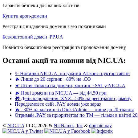
Гарантія безпеки для ваших клієнтів
Купити дроп-домени
Реєстрація видалених доменів з seo показниками
Безкоштовний домен .PP.UA
Повністю безкоштовна реєстрація та продовження домену
Останні акції та новини від NIC.UA:
✨ Новинка NIC.UA: потужний AI-конструктор сайтів
🔥 Лише до 20 серпня: −80% на .CO
☀️ Літня знижка на домени, хостинг і SSL у NIC.UA
🔥 Нові домени на NIC.UA — від 44,59 грн
🎁 День народження .XYZ: -50% на реєстрацію домену
Передзамовте свій .PAY домен уже зараз
🔥 –30% на хостинг із DirectAdmin — лише до 20 травня
Отримай .PAY за пріоритетом по ТМ — тільки в квітні 20
©
NIC.UA
LLC,
2026 &
NicNames, Inc
&
domain.pay